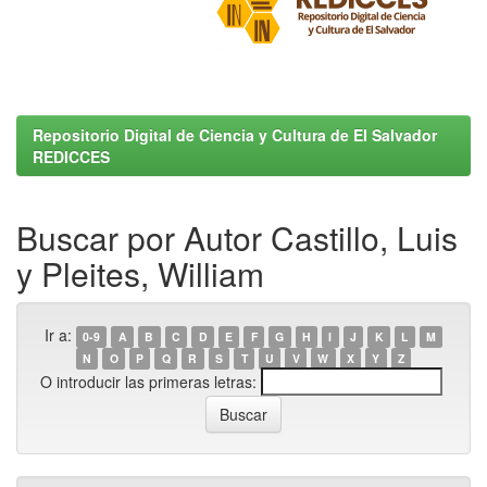
Repositorio Digital de Ciencia y Cultura de El Salvador
REDICCES
Buscar por Autor Castillo, Luis
y Pleites, William
Ir a:
0-9
A
B
C
D
E
F
G
H
I
J
K
L
M
N
O
P
Q
R
S
T
U
V
W
X
Y
Z
O introducir las primeras letras: