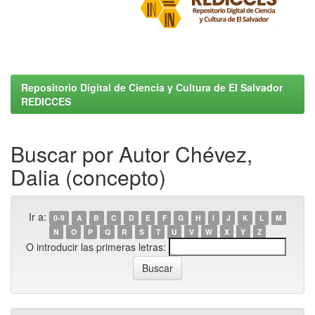
Repositorio Digital de Ciencia y Cultura de El Salvador
REDICCES
Buscar por Autor Chévez,
Dalia (concepto)
Ir a:
0-9
A
B
C
D
E
F
G
H
I
J
K
L
M
N
O
P
Q
R
S
T
U
V
W
X
Y
Z
O introducir las primeras letras: