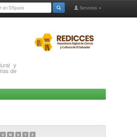
Servicios
ural y
rias de
V
W
X
Y
Z