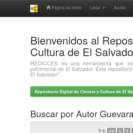
Página de inicio
Listar
Ayuda
Skip
navigation
Bienvenidos al Reposi
Cultura de El Salva
REDICCES es una herramienta que ayuda 
patrimonial de El Salvador. Este repositori
El Salvador"
Repositorio Digital de Ciencia y Cultura de El 
Buscar por Autor Guevara
Ir a:
0-9
A
B