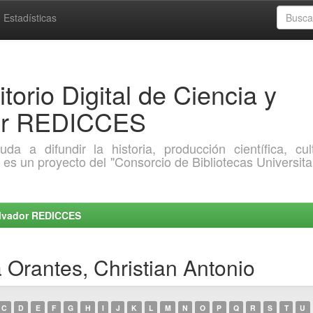
Estadísticas
torio Digital de Ciencia y
dor REDICCES
a difundir la historia, producción científica, cult
o es un proyecto del "Consorcio de Bibliotecas Universita
Salvador REDICCES
 Orantes, Christian Antonio
C
D
E
F
G
H
I
J
K
L
M
N
O
P
Q
R
S
T
U