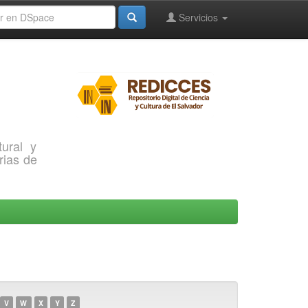
Servicios
ural y
rias de
V
W
X
Y
Z