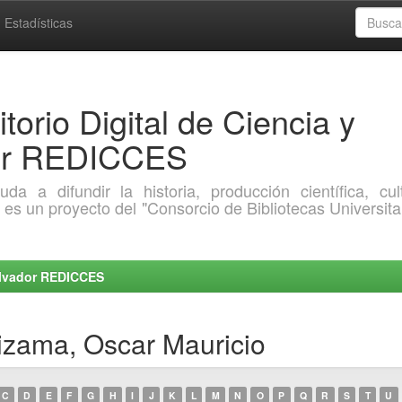
Estadísticas
torio Digital de Ciencia y
dor REDICCES
a difundir la historia, producción científica, cult
o es un proyecto del "Consorcio de Bibliotecas Universita
Salvador REDICCES
izama, Oscar Mauricio
C
D
E
F
G
H
I
J
K
L
M
N
O
P
Q
R
S
T
U