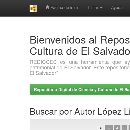
Página de inicio
Listar
Ayuda
Skip
navigation
Bienvenidos al Reposi
Cultura de El Salva
REDICCES es una herramienta que ayuda 
patrimonial de El Salvador. Este repositori
El Salvador"
Repositorio Digital de Ciencia y Cultura de El 
Buscar por Autor López L
Ir a:
0-9
A
B