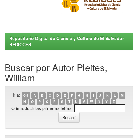
Repositorio Digital de Ciencia y Cultura de El Salvador
REDICCES
Buscar por Autor Pleites,
William
Ir a:
0-9
A
B
C
D
E
F
G
H
I
J
K
L
M
N
O
P
Q
R
S
T
U
V
W
X
Y
Z
O introducir las primeras letras: