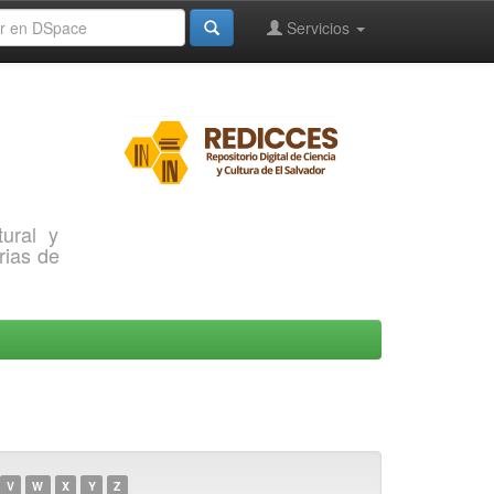
Servicios
ural y
rias de
V
W
X
Y
Z