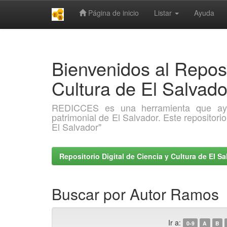
Página de inicio
Listar
Ayuda
Skip
navigation
Bienvenidos al Reposi
Cultura de El Salva
REDICCES es una herramienta que ayuda 
patrimonial de El Salvador. Este repositori
El Salvador"
Repositorio Digital de Ciencia y Cultura de El 
Buscar por Autor Ramos
Ir a:
0-9
A
B