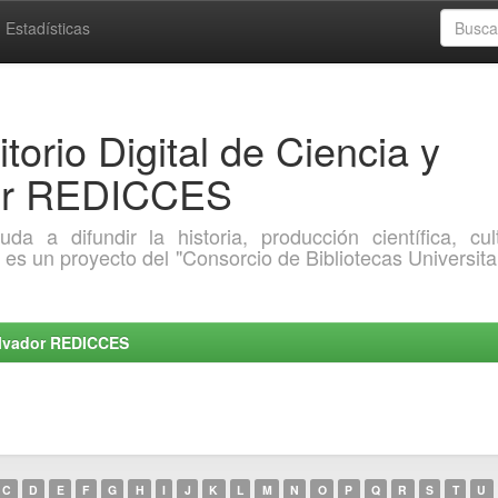
Estadísticas
torio Digital de Ciencia y
dor REDICCES
a difundir la historia, producción científica, cult
o es un proyecto del "Consorcio de Bibliotecas Universita
Salvador REDICCES
C
D
E
F
G
H
I
J
K
L
M
N
O
P
Q
R
S
T
U