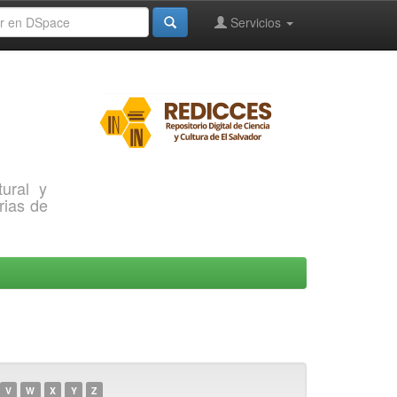
Servicios
ural y
rias de
V
W
X
Y
Z