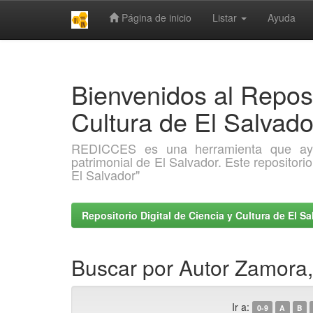
Página de inicio
Listar
Ayuda
Skip
navigation
Bienvenidos al Reposi
Cultura de El Salva
REDICCES es una herramienta que ayuda 
patrimonial de El Salvador. Este repositori
El Salvador"
Repositorio Digital de Ciencia y Cultura de El 
Buscar por Autor Zamora
Ir a:
0-9
A
B