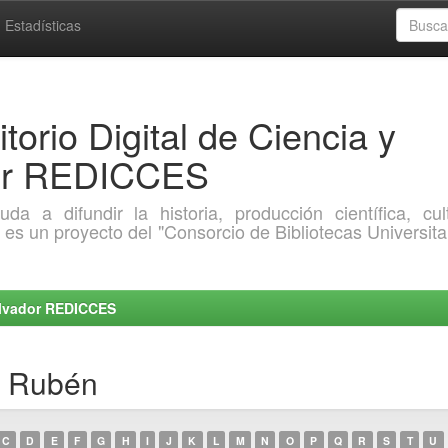
Estadísticas
torio Digital de Ciencia y
dor REDICCES
a difundir la historia, producción científica, cult
o es un proyecto del "Consorcio de Bibliotecas Universita
Salvador REDICCES
, Rubén
C
D
E
F
G
H
I
J
K
L
M
N
O
P
Q
R
S
T
U