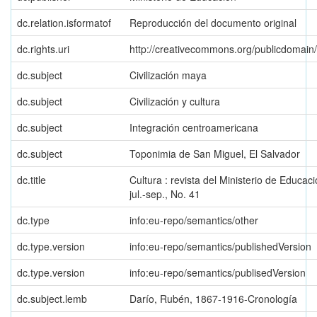
dc.relation.isformatof
Reproducción del documento original
dc.rights.uri
http://creativecommons.org/publicdomain
dc.subject
Civilización maya
dc.subject
Civilización y cultura
dc.subject
Integración centroamericana
dc.subject
Toponimia de San Miguel, El Salvador
dc.title
Cultura : revista del Ministerio de Educac
jul.-sep., No. 41
dc.type
info:eu-repo/semantics/other
dc.type.version
info:eu-repo/semantics/publishedVersion
dc.type.version
info:eu-repo/semantics/publisedVersion
dc.subject.lemb
Darío, Rubén, 1867-1916-Cronología