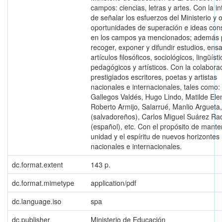
campos: ciencias, letras y artes. Con la i
de señalar los esfuerzos del Ministerio y 
oportunidades de superación e ideas cons
en los campos ya mencionados; además 
recoger, exponer y difundir estudios, ens
artículos filosóficos, sociológicos, lingüísti
pedagógicos y artísticos. Con la colabora
prestigiados escritores, poetas y artistas
nacionales e internacionales, tales como:
Gallegos Valdés, Hugo Lindo, Matilde Ele
Roberto Armijo, Salarrué, Manlio Argueta,
(salvadoreños), Carlos Miguel Suárez Rad
(español), etc. Con el propósito de mante
unidad y el espíritu de nuevos horizontes
nacionales e internacionales.
dc.format.extent
143 p.
dc.format.mimetype
application/pdf
dc.language.iso
spa
dc.publisher
Ministerio de Educación