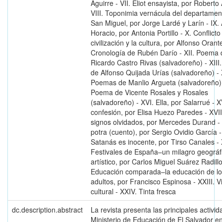
Aguirre - VII. Eliot ensayista, por Roberto 
VIII. Toponimia vernácula del departamen
San Miguel, por Jorge Lardé y Larín - IX.
Horacio, por Antonia Portillo - X. Conflicto
civilización y la cultura, por Alfonso Orante
Cronología de Rubén Darío - XII. Poema 
Ricardo Castro Rivas (salvadoreño) - XII
de Alfonso Quijada Urías (salvadoreño) - 
Poemas de Manlio Argueta (salvadoreño) 
Poema de Vicente Rosales y Rosales
(salvadoreño) - XVI. Ella, por Salarrué - X
confesión, por Elisa Huezo Paredes - XVII
signos olvidados, por Mercedes Durand - 
potra (cuento), por Sergio Ovidio García -
Satanás es inocente, por Tirso Canales - 
Festivales de España–un milagro geográf
artístico, por Carlos Miguel Suárez Radillo
Educación comparada–la educación de l
adultos, por Francisco Espinosa - XXIII. V
cultural - XXIV. Tinta fresca
dc.description.abstract
La revista presenta las principales activid
Ministerio de Educación de El Salvador en