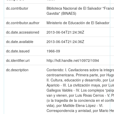
dc.contributor
Biblioteca Nacional de El Salvador "Franc
Gavidia" (BINAES)
dc.contributor.author
Ministerio de Educación de El Salvador
dc.date.accessioned
2013-06-04T21:24:36Z
dc.date.available
2013-06-04T21:24:36Z
dc.date.issued
1966-09
dc.identifier.uri
http://hdl.handle.net/10972/1094
dc.description
Contenido: I. Cavilaciones sobre la integr
centroamericana. Primera parte, por Hugo
II. Cultura, educación y desarrollo, por Lu
Aparicio - III. La civilización maya, por Lui
Gallegos Valdés - IV. Los complejos “psíq
van y vienen, por Luis Rivas Cerros - V. P
(o la tragedia de la conciencia en el confli
vida), por Matilde Elena López - VI.
Correspondencia y amistad, por Mario H