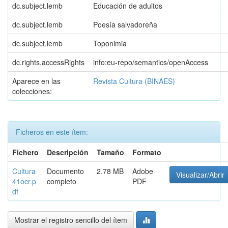
dc.subject.lemb
Educación de adultos
dc.subject.lemb
Poesía salvadoreña
dc.subject.lemb
Toponimia
dc.rights.accessRights
info:eu-repo/semantics/openAccess
Aparece en las
Revista Cultura (BINAES)
colecciones:
Ficheros en este ítem:
Fichero
Descripción
Tamaño
Formato
Cultura
Documento
2.78 MB
Adobe
Visualizar/Abrir
41ocr.p
completo
PDF
df
Mostrar el registro sencillo del ítem