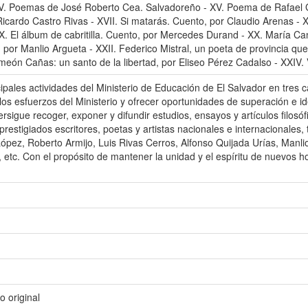
 XIV. Poemas de José Roberto Cea. Salvadoreño - XV. Poema de Rafael
icardo Castro Rivas - XVII. Si matarás. Cuento, por Claudio Arenas - XVII
IX. El álbum de cabritilla. Cuento, por Mercedes Durand - XX. María Ca
, por Manlio Argueta - XXII. Federico Mistral, un poeta de provincia qu
imeón Cañas: un santo de la libertad, por Eliseo Pérez Cadalso - XXIV. V
cipales actividades del Ministerio de Educación de El Salvador en tres c
 los esfuerzos del Ministerio y ofrecer oportunidades de superación e 
gue recoger, exponer y difundir estudios, ensayos y artículos filosófic
prestigiados escritores, poetas y artistas nacionales e internacionales,
ópez, Roberto Armijo, Luis Rivas Cerros, Alfonso Quijada Urías, Manli
etc. Con el propósito de mantener la unidad y el espíritu de nuevos h
 original