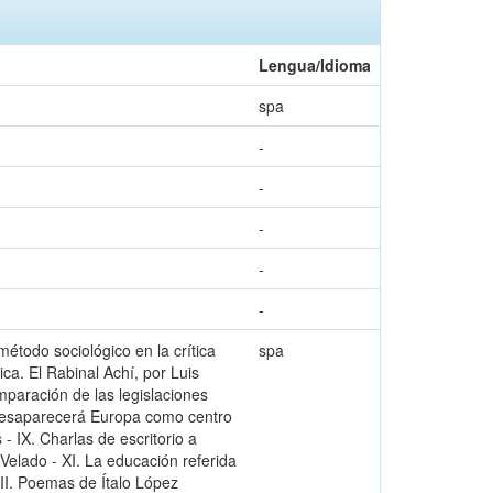
Lengua/Idioma
spa
-
-
-
-
-
método sociológico en la crítica
spa
rica. El Rabinal Achí, por Luis
paración de las legislaciones
. ¿Desaparecerá Europa como centro
- IX. Charlas de escritorio a
 Velado - XI. La educación referida
III. Poemas de Ítalo López