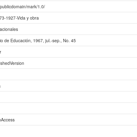
/publicdomain/mark/1.0/
873-1927-Vida y obra
nacionales
rio de Educación, 1967, jul.-sep., No. 45
r
ishedVersion
a
enAccess