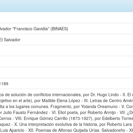
alvador "Francisco Gavidia" (BINAES)
El Salvador
/1189
s de solución de conflictos internacionales, por Dr. Hugo Lindo - II. El 
o objetivo en el arte), por Matilde Elena López - III. Letras de Centro Amé
elta a los lugares comunes. Fragmento, por Yolanda Oreamuno - V. Com
por Julio Fausto Fernández - VI. Eliot poeta, por Roberto Armijo - VII
Cerros - VIII. Enrique Gómez Carrillo (1873-1927), por Edelberto Torres 
squez - X. Una interpretación evolutiva de la historia, por Roberto Lara
 Luis Aparicio - XII. Poemas de Alfonso Quijada Urías. Salvadoreño - X