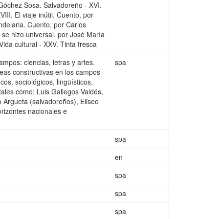
 Góchez Sosa. Salvadoreño - XVI.
I. El viaje inútil. Cuento, por
ndelaria. Cuento, por Carlos
e se hizo universal, por José María
ida cultural - XXV. Tinta fresca
ampos: ciencias, letras y artes.
spa
ideas constructivas en los campos
os, sociológicos, lingüísticos,
 tales como: Luis Gallegos Valdés,
o Argueta (salvadoreños), Eliseo
orizontes nacionales e
spa
en
spa
spa
spa