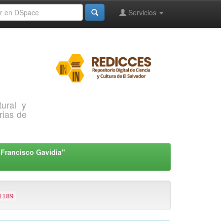
Servicios
ural y
rias de
"Francisco Gavidia"
1189