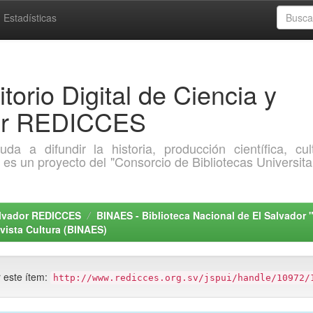
Estadísticas
torio Digital de Ciencia y
dor REDICCES
a difundir la historia, producción científica, cult
o es un proyecto del "Consorcio de Bibliotecas Universita
Salvador REDICCES
BINAES - Biblioteca Nacional de El Salvador 
vista Cultura (BINAES)
r este ítem:
http://www.redicces.org.sv/jspui/handle/10972/