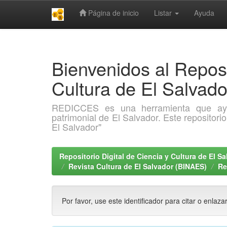
Página de inicio
Listar
Ayuda
Skip
navigation
Bienvenidos al Reposi
Cultura de El Salva
REDICCES es una herramienta que ayuda 
patrimonial de El Salvador. Este repositori
El Salvador"
Repositorio Digital de Ciencia y Cultura de El 
Revista Cultura de El Salvador (BINAES)
Re
Por favor, use este identificador para citar o enlaza