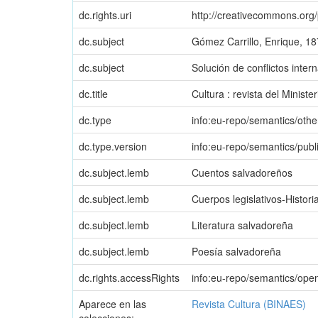
dc.rights.uri
http://creativecommons.org
dc.subject
Gómez Carrillo, Enrique, 1
dc.subject
Solución de conflictos inter
dc.title
Cultura : revista del Ministe
dc.type
info:eu-repo/semantics/othe
dc.type.version
info:eu-repo/semantics/publ
dc.subject.lemb
Cuentos salvadoreños
dc.subject.lemb
Cuerpos legislativos-Histori
dc.subject.lemb
Literatura salvadoreña
dc.subject.lemb
Poesía salvadoreña
dc.rights.accessRights
info:eu-repo/semantics/op
Aparece en las
Revista Cultura (BINAES)