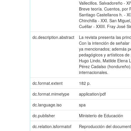
Vallecillos. Salvadoreño -
Breve teoría. Cuentos, por R
Santiago Castellanos h. - X
Chinchilla - XXI. San Miguel
Cuéllar - XXIII. Fray José S
dc.description.abstract
La revista presenta las prin
Con la intención de señalar
ya mencionados; además persi
pedagógicos y artísticos de 
Hugo Lindo, Matilde Elena L
Pérez Cadalso (hondureño), 
internacionales.
dc.format.extent
182 p.
dc.format.mimetype
application/pdf
dc.language.iso
spa
dc.publisher
Ministerio de Educación
dc.relation.isformatof
Reproducción del documento