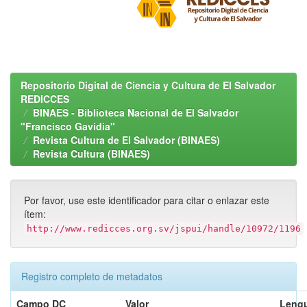
Repositorio Digital de Ciencia y Cultura de El Salvador
REDICCES
BINAES - Biblioteca Nacional de El Salvador
"Francisco Gavidia"
Revista Cultura de El Salvador (BINAES)
Revista Cultura (BINAES)
Por favor, use este identificador para citar o enlazar este
ítem:
http://www.redicces.org.sv/jspui/handle/10972/1196
Registro completo de metadatos
Campo DC
Valor
Lengu