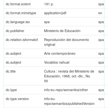
dc.format.extent
191 p.
spa
dc.format.mimetype
application/pdf
en
dc.language.iso
spa
spa
dc.publisher
Ministerio de Educación
spa
dc.relation.isformatof
Reproducción del documento
spa
original
dc.subject
Arte contemporáneo
spa
dc.subject
Vocablos nahuat
spa
dc.title
Cultura : revista del Ministerio de
spa
Educación, 1968, oct.-dic., No.
50
dc.type
info:eu-repo/semantics/other
spa
dc.type.version
info:eu-
spa
repo/semantics/publishedVersion