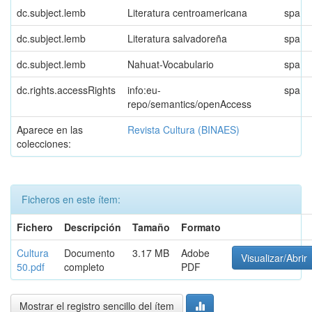
dc.subject.lemb
Literatura centroamericana
spa
dc.subject.lemb
Literatura salvadoreña
spa
dc.subject.lemb
Nahuat-Vocabulario
spa
dc.rights.accessRights
info:eu-
spa
repo/semantics/openAccess
Aparece en las
Revista Cultura (BINAES)
colecciones:
Ficheros en este ítem:
Fichero
Descripción
Tamaño
Formato
Cultura
Documento
3.17 MB
Adobe
Visualizar/Abrir
50.pdf
completo
PDF
Mostrar el registro sencillo del ítem