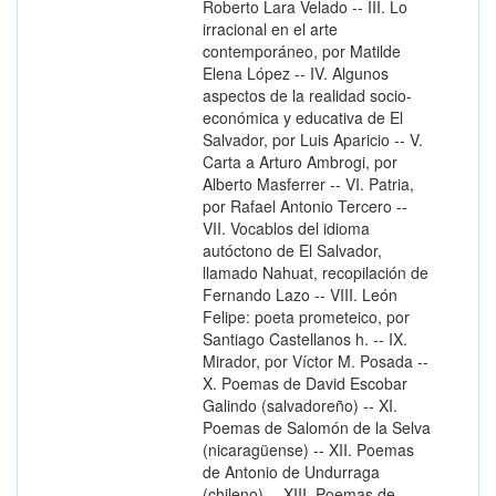
Roberto Lara Velado -- III. Lo
irracional en el arte
contemporáneo, por Matilde
Elena López -- IV. Algunos
aspectos de la realidad socio-
económica y educativa de El
Salvador, por Luis Aparicio -- V.
Carta a Arturo Ambrogi, por
Alberto Masferrer -- VI. Patria,
por Rafael Antonio Tercero --
VII. Vocablos del idioma
autóctono de El Salvador,
llamado Nahuat, recopilación de
Fernando Lazo -- VIII. León
Felipe: poeta prometeico, por
Santiago Castellanos h. -- IX.
Mirador, por Víctor M. Posada --
X. Poemas de David Escobar
Galindo (salvadoreño) -- XI.
Poemas de Salomón de la Selva
(nicaragüense) -- XII. Poemas
de Antonio de Undurraga
(chileno) -- XIII. Poemas de