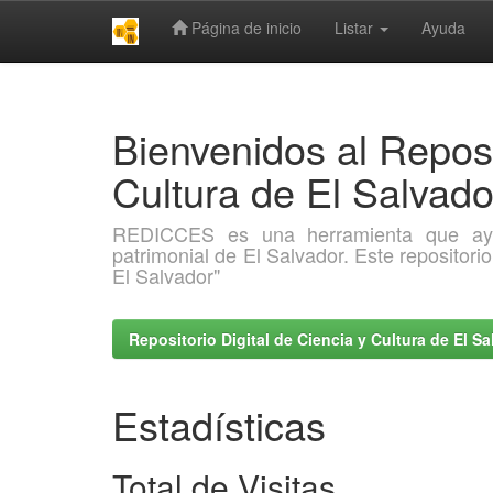
Página de inicio
Listar
Ayuda
Skip
navigation
Bienvenidos al Reposi
Cultura de El Salva
REDICCES es una herramienta que ayuda 
patrimonial de El Salvador. Este repositori
El Salvador"
Repositorio Digital de Ciencia y Cultura de El 
Estadísticas
Total de Visitas