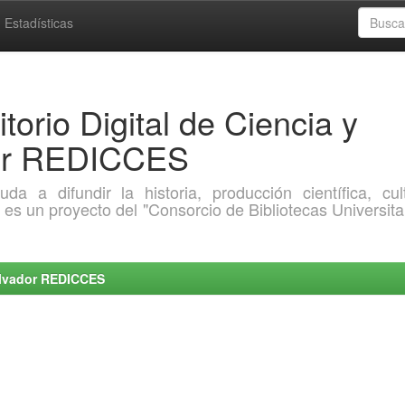
Estadísticas
torio Digital de Ciencia y
dor REDICCES
a difundir la historia, producción científica, cult
o es un proyecto del "Consorcio de Bibliotecas Universita
Salvador REDICCES