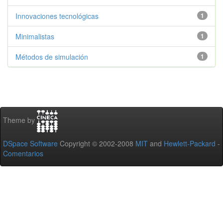
Innovaciones tecnológicas
1
Minimalistas
1
Métodos de simulación
1
Theme by
DSpace Software
Copyright © 2002-2008
MIT
and
Hewlett-Packard
-
Comentarios