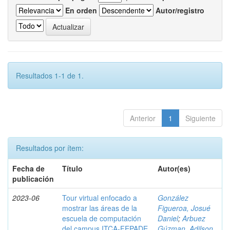
En orden
Autor/registro
Resultados 1-1 de 1.
Anterior
1
Siguiente
Resultados por ítem:
Fecha de
Título
Autor(es)
publicación
2023-06
Tour virtual enfocado a
González
mostrar las áreas de la
Figueroa, Josué
escuela de computación
Daniel
;
Arbuez
del campus ITCA-FEPADE
Gúzman, Adilson