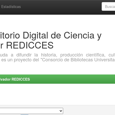
Estadísticas
torio Digital de Ciencia y
dor REDICCES
a difundir la historia, producción científica, cult
o es un proyecto del "Consorcio de Bibliotecas Universita
Salvador REDICCES