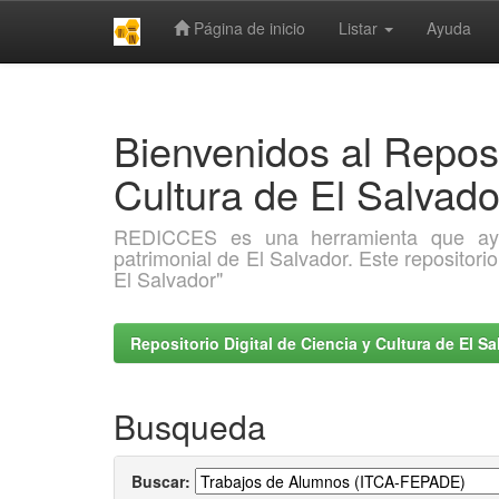
Página de inicio
Listar
Ayuda
Skip
navigation
Bienvenidos al Reposi
Cultura de El Salva
REDICCES es una herramienta que ayuda 
patrimonial de El Salvador. Este repositori
El Salvador"
Repositorio Digital de Ciencia y Cultura de El 
Busqueda
Buscar: