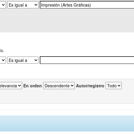
da.
En orden
Autor/registro