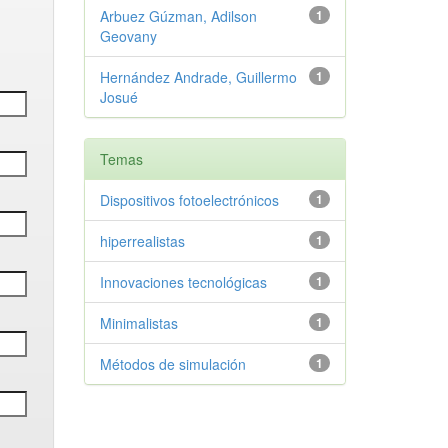
Arbuez Gúzman, Adilson
1
Geovany
Hernández Andrade, Guillermo
1
Josué
Temas
Dispositivos fotoelectrónicos
1
hiperrealistas
1
Innovaciones tecnológicas
1
Minimalistas
1
Métodos de simulación
1