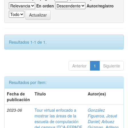
En orden
Autor/registro
Resultados 1-1 de 1.
Anterior
1
Siguiente
Resultados por ítem:
Fecha de
Título
Autor(es)
publicación
2023-06
Tour virtual enfocado a
González
mostrar las áreas de la
Figueroa, Josué
escuela de computación
Daniel
;
Arbuez
del campus ITCA-FEPADE
Gúzman, Adilson