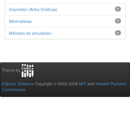
Impresión (Artes Gráficas)
1
Minimalistas
1
Métodos de simulación
1
Theme by
DSpace Software
Copyright © 2002-2008
MIT
and
Hewlett-Packard
-
Comentarios