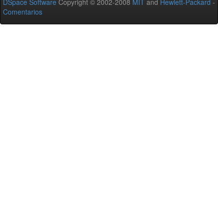
DSpace Software
Copyright © 2002-2008
MIT
and
Hewlett-Packard
-
Comentarios