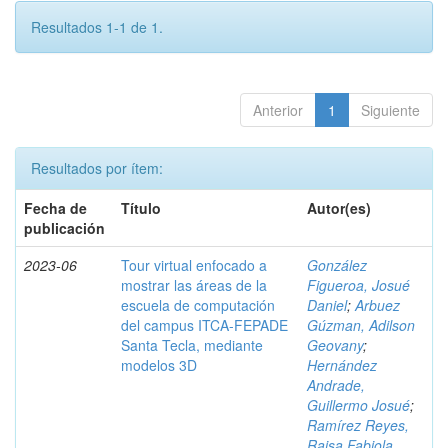
Resultados 1-1 de 1.
Anterior
1
Siguiente
Resultados por ítem:
Fecha de
Título
Autor(es)
publicación
2023-06
Tour virtual enfocado a
González
mostrar las áreas de la
Figueroa, Josué
escuela de computación
Daniel
;
Arbuez
del campus ITCA-FEPADE
Gúzman, Adilson
Santa Tecla, mediante
Geovany
;
modelos 3D
Hernández
Andrade,
Guillermo Josué
;
Ramírez Reyes,
Raisa Fabiola