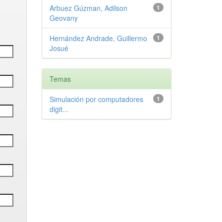
Arbuez Gúzman, Adilson
1
Geovany
Hernández Andrade, Guillermo
1
Josué
Temas
Simulación por computadores
1
digit...