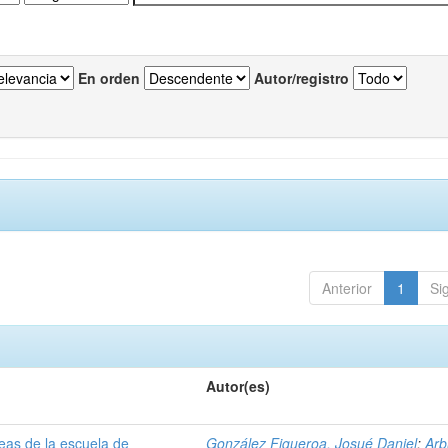
En orden
Autor/registro
Anterior
1
Si
Autor(es)
reas de la escuela de
González Figueroa, Josué Daniel
;
Arb