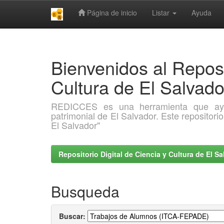
Página de inicio
Listar
Ayuda
Skip
navigation
Bienvenidos al Reposi
Cultura de El Salva
REDICCES es una herramienta que ayuda 
patrimonial de El Salvador. Este repositori
El Salvador"
Repositorio Digital de Ciencia y Cultura de El 
Busqueda
Buscar: