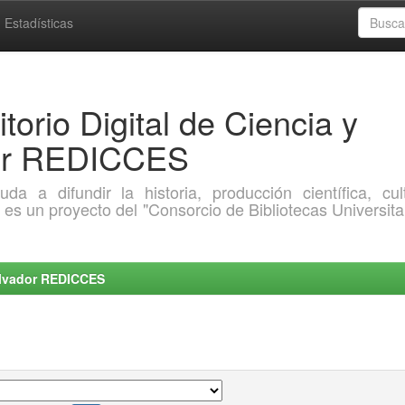
Estadísticas
torio Digital de Ciencia y
dor REDICCES
a difundir la historia, producción científica, cult
o es un proyecto del "Consorcio de Bibliotecas Universita
Salvador REDICCES