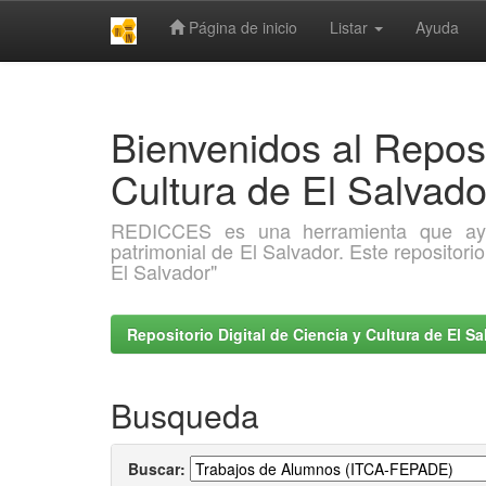
Página de inicio
Listar
Ayuda
Skip
navigation
Bienvenidos al Reposi
Cultura de El Salva
REDICCES es una herramienta que ayuda 
patrimonial de El Salvador. Este repositori
El Salvador"
Repositorio Digital de Ciencia y Cultura de El 
Busqueda
Buscar: