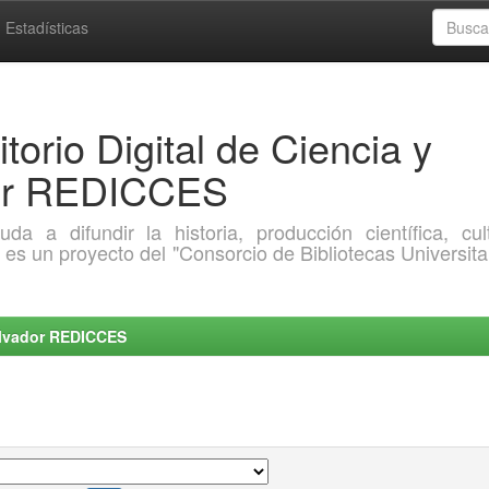
Estadísticas
torio Digital de Ciencia y
dor REDICCES
a difundir la historia, producción científica, cult
o es un proyecto del "Consorcio de Bibliotecas Universita
Salvador REDICCES