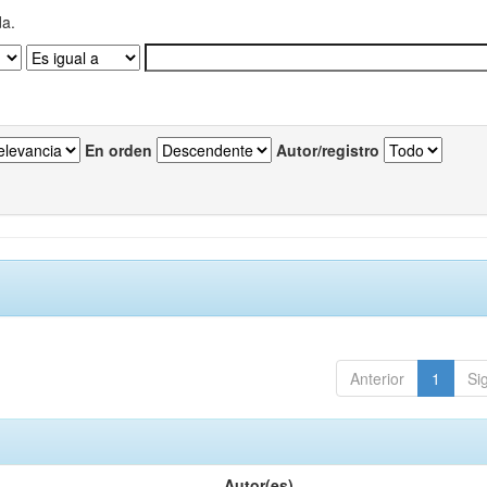
da.
En orden
Autor/registro
Anterior
1
Si
Autor(es)