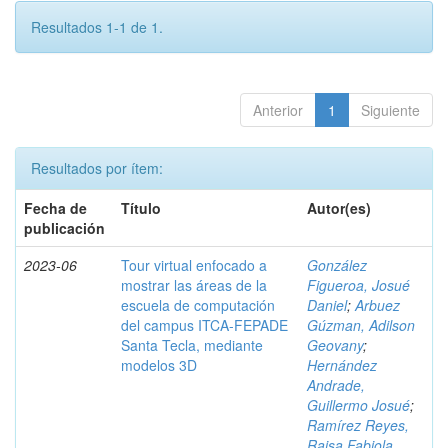
Resultados 1-1 de 1.
Anterior
1
Siguiente
Resultados por ítem:
Fecha de
Título
Autor(es)
publicación
2023-06
Tour virtual enfocado a
González
mostrar las áreas de la
Figueroa, Josué
escuela de computación
Daniel
;
Arbuez
del campus ITCA-FEPADE
Gúzman, Adilson
Santa Tecla, mediante
Geovany
;
modelos 3D
Hernández
Andrade,
Guillermo Josué
;
Ramírez Reyes,
Raisa Fabiola