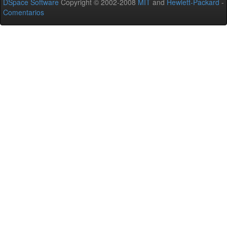
DSpace Software
Copyright © 2002-2008
MIT
and
Hewlett-Packard
-
Comentarios