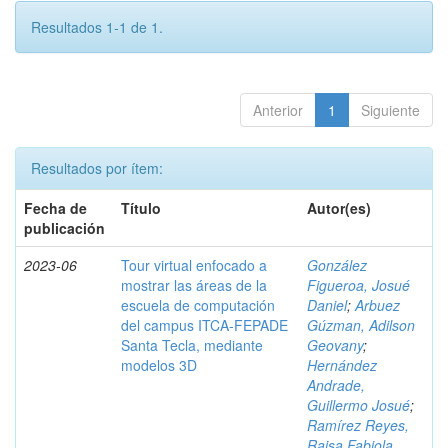
Resultados 1-1 de 1.
Anterior
1
Siguiente
Resultados por ítem:
Fecha de
Título
Autor(es)
publicación
2023-06
Tour virtual enfocado a
González
mostrar las áreas de la
Figueroa, Josué
escuela de computación
Daniel
;
Arbuez
del campus ITCA-FEPADE
Gúzman, Adilson
Santa Tecla, mediante
Geovany
;
modelos 3D
Hernández
Andrade,
Guillermo Josué
;
Ramírez Reyes,
Raisa Fabiola