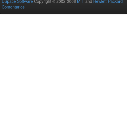
DSpace Software
Copyright © 2002-2008
MIT
and
Hewlett-Packard
-
Comentarios