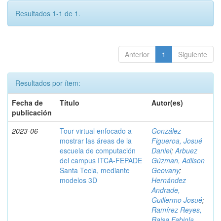
Resultados 1-1 de 1.
Anterior
1
Siguiente
Resultados por ítem:
Fecha de
Título
Autor(es)
publicación
2023-06
Tour virtual enfocado a
González
mostrar las áreas de la
Figueroa, Josué
escuela de computación
Daniel
;
Arbuez
del campus ITCA-FEPADE
Gúzman, Adilson
Santa Tecla, mediante
Geovany
;
modelos 3D
Hernández
Andrade,
Guillermo Josué
;
Ramírez Reyes,
Raisa Fabiola