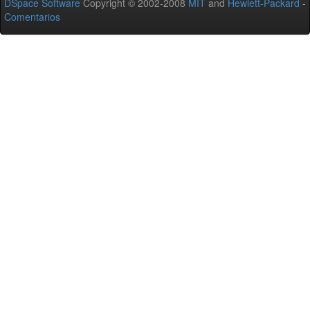
DSpace Software
Copyright © 2002-2008
MIT
and
Hewlett-Packard
-
Comentarios