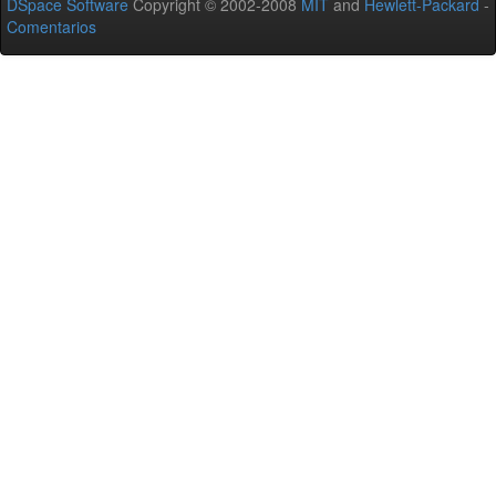
DSpace Software
Copyright © 2002-2008
MIT
and
Hewlett-Packard
-
Comentarios