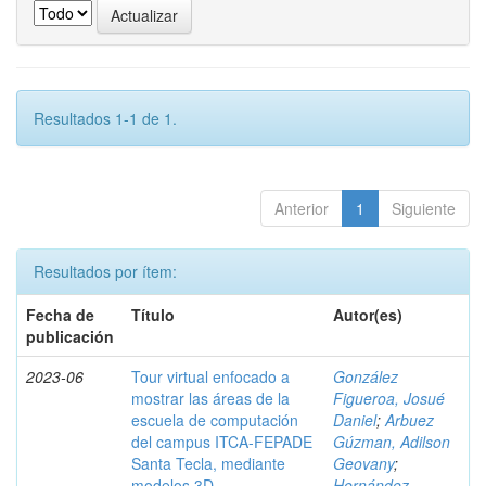
Resultados 1-1 de 1.
Anterior
1
Siguiente
Resultados por ítem:
Fecha de
Título
Autor(es)
publicación
2023-06
Tour virtual enfocado a
González
mostrar las áreas de la
Figueroa, Josué
escuela de computación
Daniel
;
Arbuez
del campus ITCA-FEPADE
Gúzman, Adilson
Santa Tecla, mediante
Geovany
;
modelos 3D
Hernández