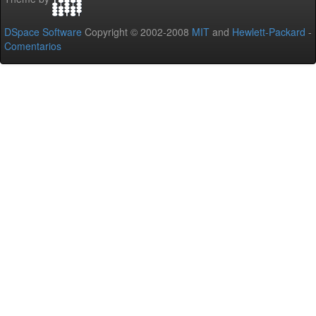
DSpace Software
Copyright © 2002-2008
MIT
and
Hewlett-Packard
-
Comentarios