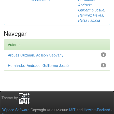
Andrade,
Guillermo Josué
;
Ramírez Reyes,
Raisa Fabiola
Navegar
Autores
Arbuez Gúzman, Adilson Geovany
1
Hernández Andrade, Guillermo Josué
1
Theme by
DSpace Software
Copyright © 2002-2008
MIT
and
Hewlett-Packard
-