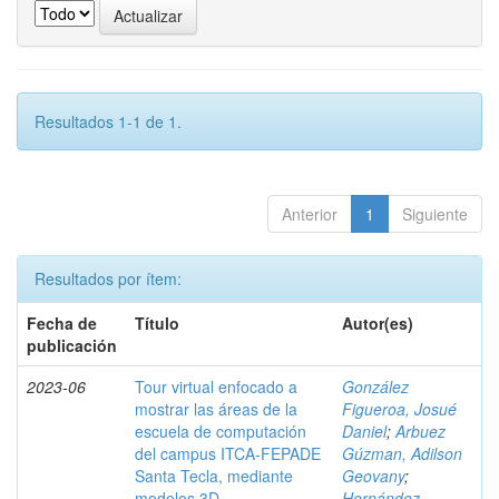
Resultados 1-1 de 1.
Anterior
1
Siguiente
Resultados por ítem:
Fecha de
Título
Autor(es)
publicación
2023-06
Tour virtual enfocado a
González
mostrar las áreas de la
Figueroa, Josué
escuela de computación
Daniel
;
Arbuez
del campus ITCA-FEPADE
Gúzman, Adilson
Santa Tecla, mediante
Geovany
;
modelos 3D
Hernández