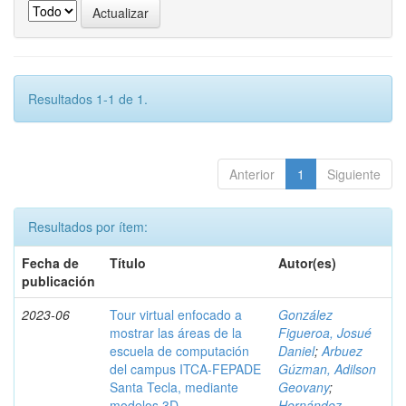
Resultados 1-1 de 1.
Anterior
1
Siguiente
Resultados por ítem:
Fecha de
Título
Autor(es)
publicación
2023-06
Tour virtual enfocado a
González
mostrar las áreas de la
Figueroa, Josué
escuela de computación
Daniel
;
Arbuez
del campus ITCA-FEPADE
Gúzman, Adilson
Santa Tecla, mediante
Geovany
;
modelos 3D
Hernández