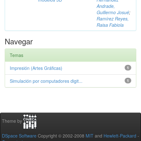
Andrade,
Guillermo Josué
;
Ramírez Reyes,
Raisa Fabiola
Navegar
Temas
Impresión (Artes Gráficas)
1
Simulación por computadores digit...
1
Theme by
DSpace Software
Copyright © 2002-2008
MIT
and
Hewlett-Packard
-