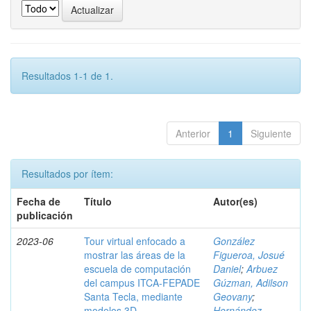
Resultados 1-1 de 1.
Anterior
1
Siguiente
Resultados por ítem:
Fecha de
Título
Autor(es)
publicación
2023-06
Tour virtual enfocado a
González
mostrar las áreas de la
Figueroa, Josué
escuela de computación
Daniel
;
Arbuez
del campus ITCA-FEPADE
Gúzman, Adilson
Santa Tecla, mediante
Geovany
;
modelos 3D
Hernández