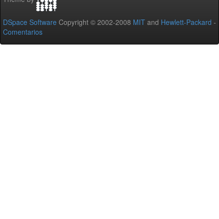
DSpace Software
Copyright © 2002-2008
MIT
and
Hewlett-Packard
-
Comentarios