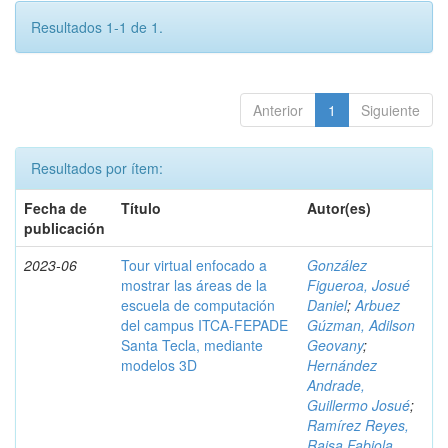
Resultados 1-1 de 1.
Anterior
1
Siguiente
Resultados por ítem:
Fecha de
Título
Autor(es)
publicación
2023-06
Tour virtual enfocado a
González
mostrar las áreas de la
Figueroa, Josué
escuela de computación
Daniel
;
Arbuez
del campus ITCA-FEPADE
Gúzman, Adilson
Santa Tecla, mediante
Geovany
;
modelos 3D
Hernández
Andrade,
Guillermo Josué
;
Ramírez Reyes,
Raisa Fabiola