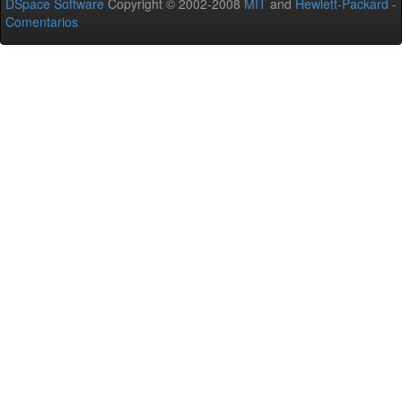
DSpace Software
Copyright © 2002-2008
MIT
and
Hewlett-Packard
-
Comentarios