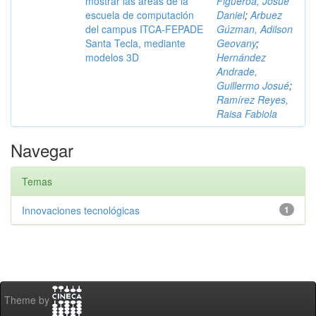
mostrar las áreas de la
Figueroa, Josué
escuela de computación
Daniel
;
Arbuez
del campus ITCA-FEPADE
Gúzman, Adilson
Santa Tecla, mediante
Geovany
;
modelos 3D
Hernández
Andrade,
Guillermo Josué
;
Ramírez Reyes,
Raisa Fabiola
Navegar
Temas
Innovaciones tecnológicas
1
Theme by