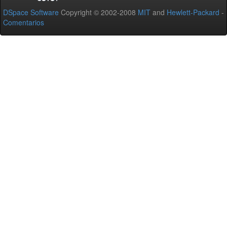
DSpace Software
Copyright © 2002-2008
MIT
and
Hewlett-Packard
-
Comentarios