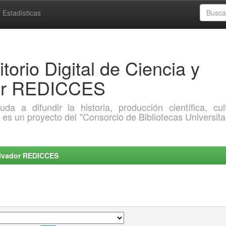
Estadísticas
torio Digital de Ciencia y
dor REDICCES
a difundir la historia, producción científica, cult
o es un proyecto del "Consorcio de Bibliotecas Universita
Salvador REDICCES