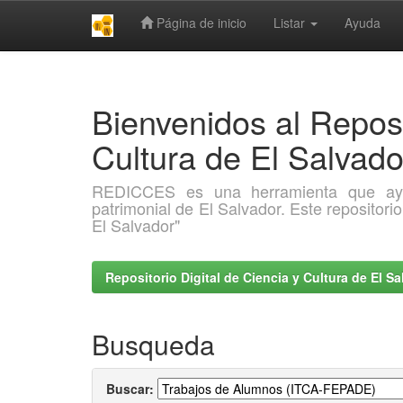
Página de inicio
Listar
Ayuda
Skip
navigation
Bienvenidos al Reposi
Cultura de El Salva
REDICCES es una herramienta que ayuda 
patrimonial de El Salvador. Este repositori
El Salvador"
Repositorio Digital de Ciencia y Cultura de El 
Busqueda
Buscar: