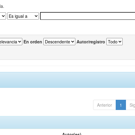
da.
En orden
Autor/registro
Anterior
1
Si
Autor(es)