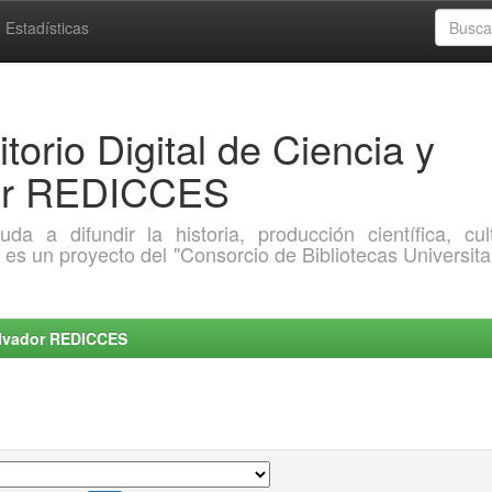
Estadísticas
torio Digital de Ciencia y
dor REDICCES
a difundir la historia, producción científica, cult
o es un proyecto del "Consorcio de Bibliotecas Universita
Salvador REDICCES