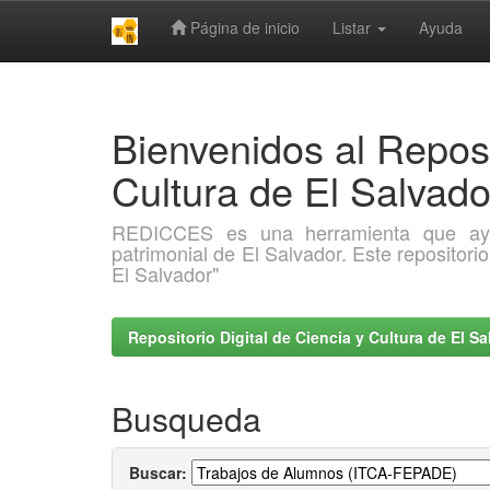
Página de inicio
Listar
Ayuda
Skip
navigation
Bienvenidos al Reposi
Cultura de El Salva
REDICCES es una herramienta que ayuda 
patrimonial de El Salvador. Este repositori
El Salvador"
Repositorio Digital de Ciencia y Cultura de El 
Busqueda
Buscar: