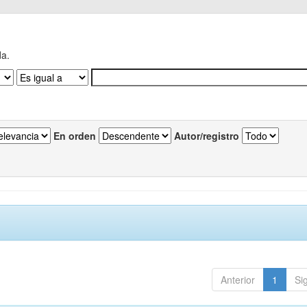
da.
En orden
Autor/registro
Anterior
1
Si