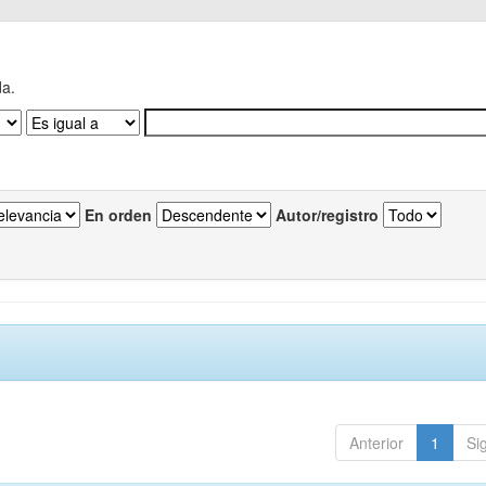
da.
En orden
Autor/registro
Anterior
1
Si