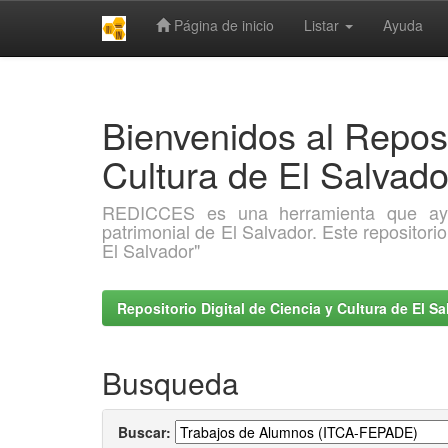
Página de inicio
Listar
Ayuda
Skip
navigation
Bienvenidos al Reposi
Cultura de El Salva
REDICCES es una herramienta que ayuda 
patrimonial de El Salvador. Este repositori
El Salvador"
Repositorio Digital de Ciencia y Cultura de El 
Busqueda
Buscar: