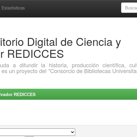
Estadísticas
torio Digital de Ciencia y
dor REDICCES
a difundir la historia, producción científica, cult
o es un proyecto del "Consorcio de Bibliotecas Universita
Salvador REDICCES