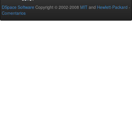
DSpace Software
Copyright © 2002-2008
MIT
and
Hewlett-Packard
-
Comentarios