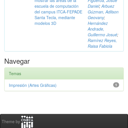
mostrar las áreas de la
Figueroa, Josué
escuela de computación
Daniel
;
Arbuez
del campus ITCA-FEPADE
Gúzman, Adilson
Santa Tecla, mediante
Geovany
;
modelos 3D
Hernández
Andrade,
Guillermo Josué
;
Ramírez Reyes,
Raisa Fabiola
Navegar
Temas
Impresión (Artes Gráficas)
1
Theme by