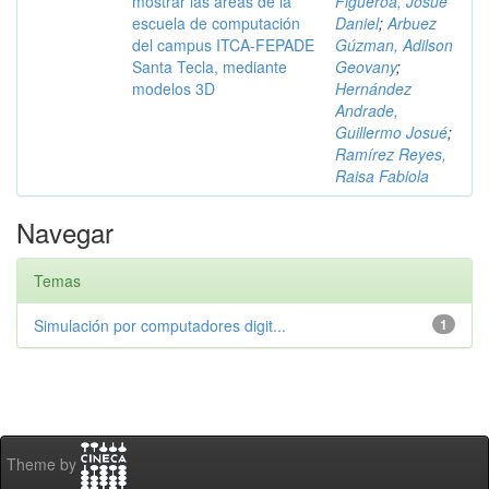
mostrar las áreas de la
Figueroa, Josué
escuela de computación
Daniel
;
Arbuez
del campus ITCA-FEPADE
Gúzman, Adilson
Santa Tecla, mediante
Geovany
;
modelos 3D
Hernández
Andrade,
Guillermo Josué
;
Ramírez Reyes,
Raisa Fabiola
Navegar
Temas
Simulación por computadores digit...
1
Theme by