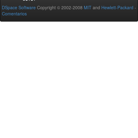
DSpace Software
Copyright © 2002-2008
MIT
and
Hewlett-Packard
-
Comentarios