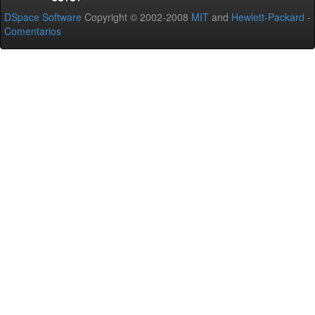
DSpace Software
Copyright © 2002-2008
MIT
and
Hewlett-Packard
-
Comentarios