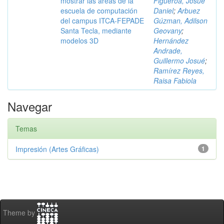
mostrar las áreas de la
Figueroa, Josué
escuela de computación
Daniel
;
Arbuez
del campus ITCA-FEPADE
Gúzman, Adilson
Santa Tecla, mediante
Geovany
;
modelos 3D
Hernández
Andrade,
Guillermo Josué
;
Ramírez Reyes,
Raisa Fabiola
Navegar
Temas
Impresión (Artes Gráficas)
1
Theme by