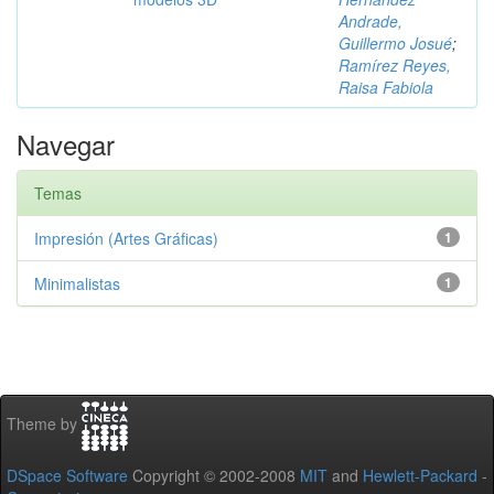
Andrade,
Guillermo Josué
;
Ramírez Reyes,
Raisa Fabiola
Navegar
Temas
Impresión (Artes Gráficas)
1
Minimalistas
1
Theme by
DSpace Software
Copyright © 2002-2008
MIT
and
Hewlett-Packard
-