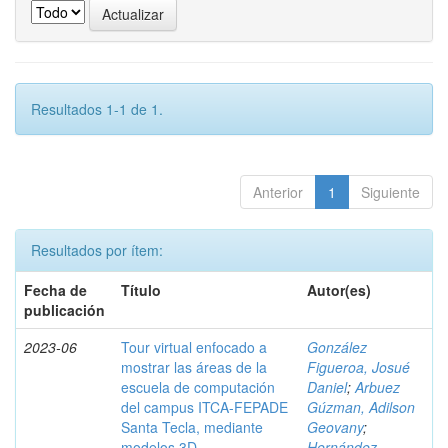
Resultados 1-1 de 1.
Anterior
1
Siguiente
Resultados por ítem:
Fecha de
Título
Autor(es)
publicación
2023-06
Tour virtual enfocado a
González
mostrar las áreas de la
Figueroa, Josué
escuela de computación
Daniel
;
Arbuez
del campus ITCA-FEPADE
Gúzman, Adilson
Santa Tecla, mediante
Geovany
;
modelos 3D
Hernández