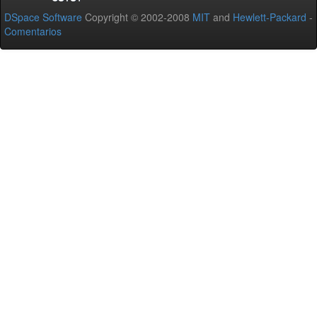
DSpace Software
Copyright © 2002-2008
MIT
and
Hewlett-Packard
-
Comentarios