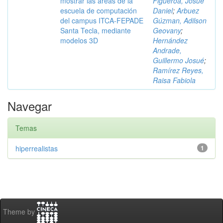
mostrar las áreas de la
Figueroa, Josué
escuela de computación
Daniel
;
Arbuez
del campus ITCA-FEPADE
Gúzman, Adilson
Santa Tecla, mediante
Geovany
;
modelos 3D
Hernández
Andrade,
Guillermo Josué
;
Ramírez Reyes,
Raisa Fabiola
Navegar
Temas
hiperrealistas
1
Theme by