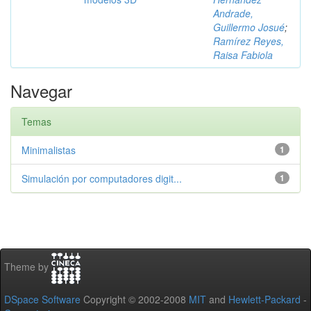
Andrade,
Guillermo Josué
;
Ramírez Reyes,
Raisa Fabiola
Navegar
Temas
Minimalistas
1
Simulación por computadores digit...
1
Theme by
DSpace Software
Copyright © 2002-2008
MIT
and
Hewlett-Packard
-