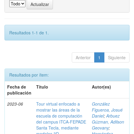
Resultados 1-1 de 1.
Anterior
1
Siguiente
Resultados por ítem:
Fecha de
Título
Autor(es)
publicación
2023-06
Tour virtual enfocado a
González
mostrar las áreas de la
Figueroa, Josué
escuela de computación
Daniel
;
Arbuez
del campus ITCA-FEPADE
Gúzman, Adilson
Santa Tecla, mediante
Geovany
;
modelos 3D
Hernández