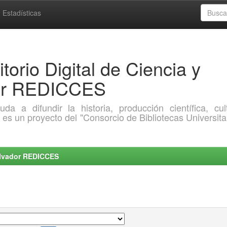
Estadísticas
torio Digital de Ciencia y
dor REDICCES
a difundir la historia, producción científica, cult
o es un proyecto del "Consorcio de Bibliotecas Universita
Salvador REDICCES