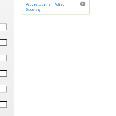
Arbuez Gúzman, Adilson
1
Geovany