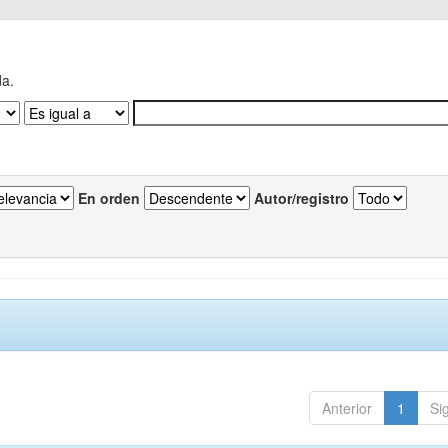
da.
En orden
Autor/registro
Anterior
1
Si