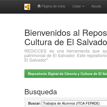
Página de inicio
Listar
Ayuda
Skip
navigation
Bienvenidos al Reposi
Cultura de El Salva
REDICCES es una herramienta que ayuda 
patrimonial de El Salvador. Este repositori
El Salvador"
Repositorio Digital de Ciencia y Cultura de El 
Busqueda
Buscar: