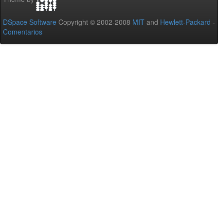
DSpace Software
Copyright © 2002-2008
MIT
and
Hewlett-Packard
-
Comentarios