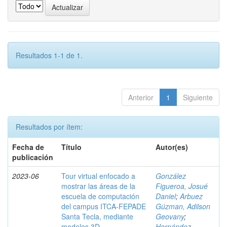
Resultados 1-1 de 1.
Anterior
1
Siguiente
Resultados por ítem:
Fecha de
Título
Autor(es)
publicación
2023-06
Tour virtual enfocado a
González
mostrar las áreas de la
Figueroa, Josué
escuela de computación
Daniel
;
Arbuez
del campus ITCA-FEPADE
Gúzman, Adilson
Santa Tecla, mediante
Geovany
;
modelos 3D
Hernández