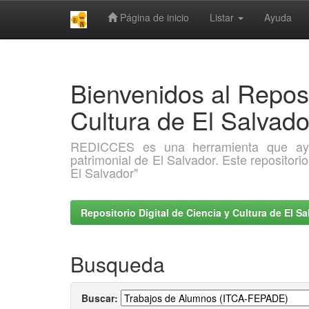
Página de inicio
Listar
Ayuda
Skip
navigation
Bienvenidos al Reposi
Cultura de El Salva
REDICCES es una herramienta que ayuda 
patrimonial de El Salvador. Este repositori
El Salvador"
Repositorio Digital de Ciencia y Cultura de El 
Busqueda
Buscar: