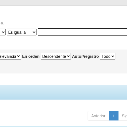
da.
En orden
Autor/registro
Anterior
1
Si