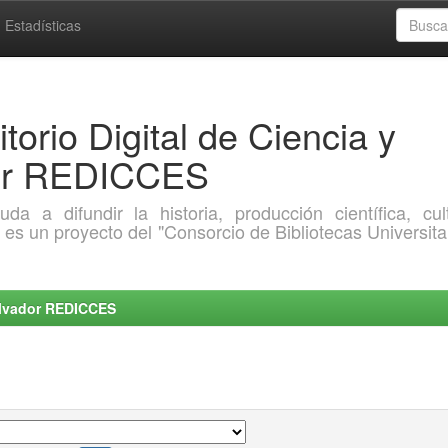
Estadísticas
torio Digital de Ciencia y
dor REDICCES
a difundir la historia, producción científica, cult
o es un proyecto del "Consorcio de Bibliotecas Universita
Salvador REDICCES