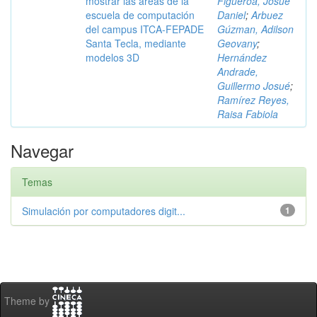
mostrar las áreas de la
Figueroa, Josué
escuela de computación
Daniel
;
Arbuez
del campus ITCA-FEPADE
Gúzman, Adilson
Santa Tecla, mediante
Geovany
;
modelos 3D
Hernández
Andrade,
Guillermo Josué
;
Ramírez Reyes,
Raisa Fabiola
Navegar
Temas
Simulación por computadores digit...
1
Theme by