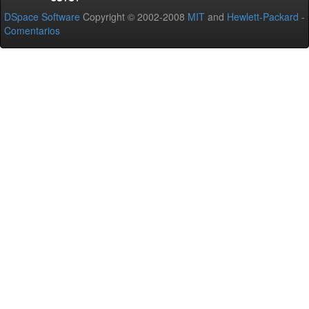
DSpace Software
Copyright © 2002-2008
MIT
and
Hewlett-Packard
-
Comentarios