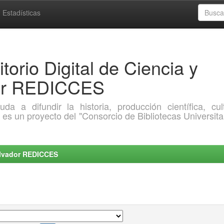
Estadísticas
torio Digital de Ciencia y
dor REDICCES
a difundir la historia, producción científica, cult
o es un proyecto del "Consorcio de Bibliotecas Universita
Salvador REDICCES