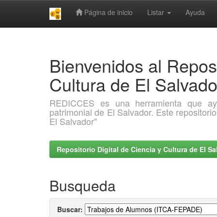
Página de inicio
Listar
Ayuda
Skip
navigation
Bienvenidos al Reposi
Cultura de El Salva
REDICCES es una herramienta que ayuda 
patrimonial de El Salvador. Este repositori
El Salvador"
Repositorio Digital de Ciencia y Cultura de El 
Busqueda
Buscar: