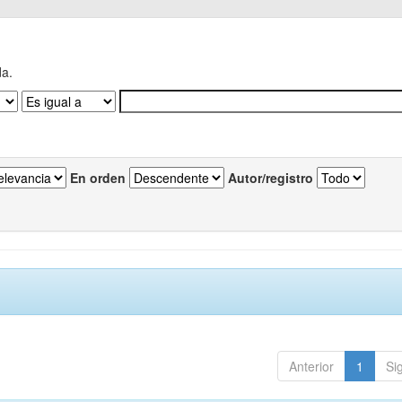
da.
En orden
Autor/registro
Anterior
1
Si