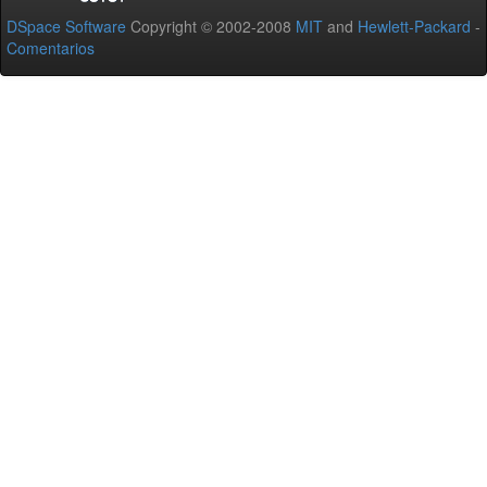
DSpace Software
Copyright © 2002-2008
MIT
and
Hewlett-Packard
-
Comentarios