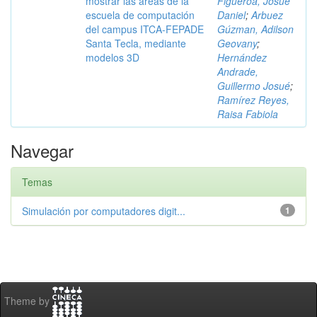
mostrar las áreas de la
Figueroa, Josué
escuela de computación
Daniel
;
Arbuez
del campus ITCA-FEPADE
Gúzman, Adilson
Santa Tecla, mediante
Geovany
;
modelos 3D
Hernández
Andrade,
Guillermo Josué
;
Ramírez Reyes,
Raisa Fabiola
Navegar
Temas
Simulación por computadores digit...
1
Theme by