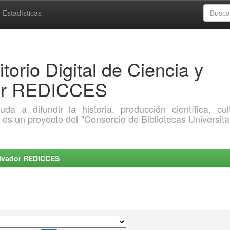
Estadísticas
torio Digital de Ciencia y
dor REDICCES
a difundir la historia, producción científica, cult
o es un proyecto del "Consorcio de Bibliotecas Universita
Salvador REDICCES