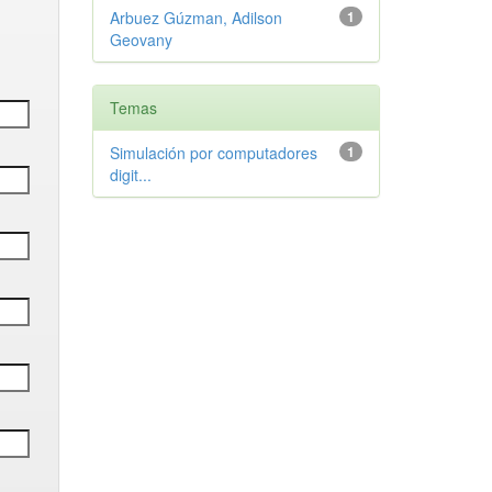
Arbuez Gúzman, Adilson
1
Geovany
Temas
Simulación por computadores
1
digit...