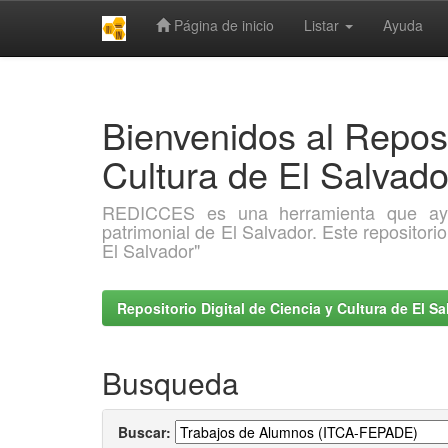
Página de inicio
Listar
Ayuda
Skip
navigation
Bienvenidos al Reposi
Cultura de El Salva
REDICCES es una herramienta que ayuda 
patrimonial de El Salvador. Este repositori
El Salvador"
Repositorio Digital de Ciencia y Cultura de El 
Busqueda
Buscar: