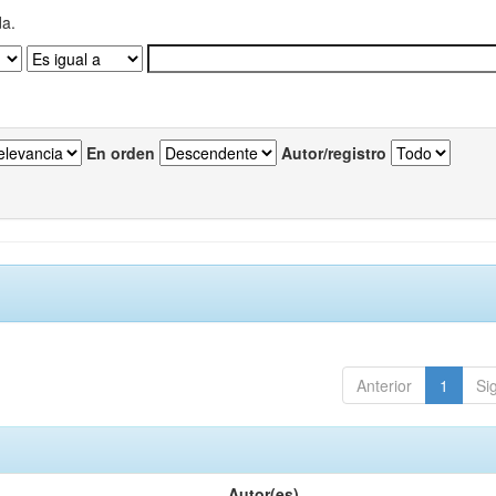
da.
En orden
Autor/registro
Anterior
1
Si
Autor(es)