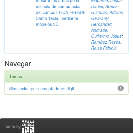
mostrar las áreas de la
Figueroa, Josué
escuela de computación
Daniel
;
Arbuez
del campus ITCA-FEPADE
Gúzman, Adilson
Santa Tecla, mediante
Geovany
;
modelos 3D
Hernández
Andrade,
Guillermo Josué
;
Ramírez Reyes,
Raisa Fabiola
Navegar
Temas
Simulación por computadores digit...
1
Theme by