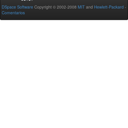
DSpace Software
Copyright © 2002-2008
MIT
and
Hewlett-Packard
-
Comentarios