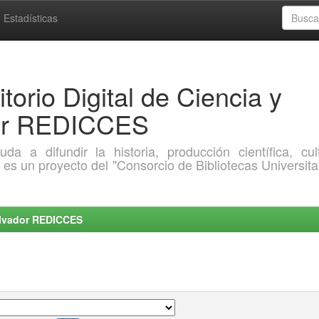
Estadísticas
torio Digital de Ciencia y
dor REDICCES
a difundir la historia, producción científica, cult
o es un proyecto del "Consorcio de Bibliotecas Universita
Salvador REDICCES