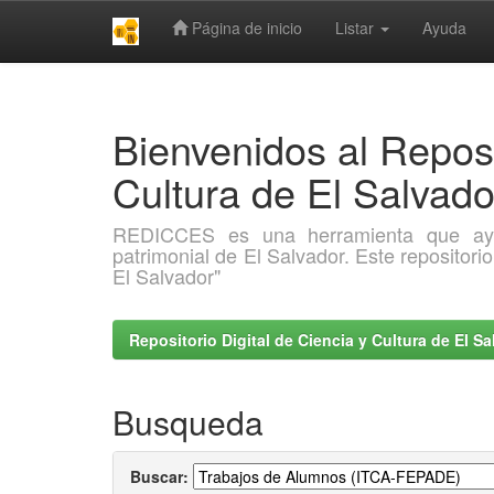
Página de inicio
Listar
Ayuda
Skip
navigation
Bienvenidos al Reposi
Cultura de El Salva
REDICCES es una herramienta que ayuda 
patrimonial de El Salvador. Este repositori
El Salvador"
Repositorio Digital de Ciencia y Cultura de El 
Busqueda
Buscar: