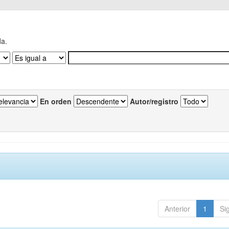
da.
En orden
Autor/registro
Anterior
1
Si