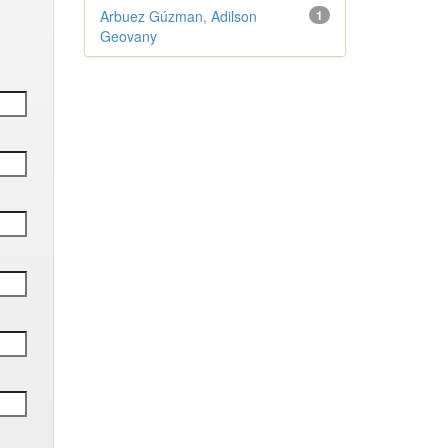
Arbuez Gúzman, Adilson
1
Geovany