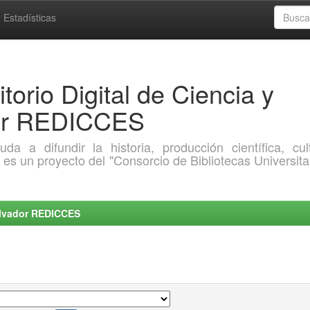
Estadísticas
torio Digital de Ciencia y
dor REDICCES
a difundir la historia, producción científica, cult
o es un proyecto del "Consorcio de Bibliotecas Universita
Salvador REDICCES