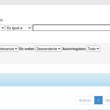
da.
En orden
Autor/registro
Anterior
1
Si