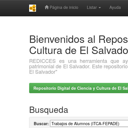
Página de inicio
Listar
Ayuda
Skip
navigation
Bienvenidos al Reposi
Cultura de El Salva
REDICCES es una herramienta que ayuda 
patrimonial de El Salvador. Este repositori
El Salvador"
Repositorio Digital de Ciencia y Cultura de El 
Busqueda
Buscar: