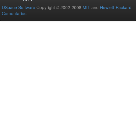
DSpace Software
Copyright © 2002-2008
MIT
and
Hewlett-Packard
-
Comentarios