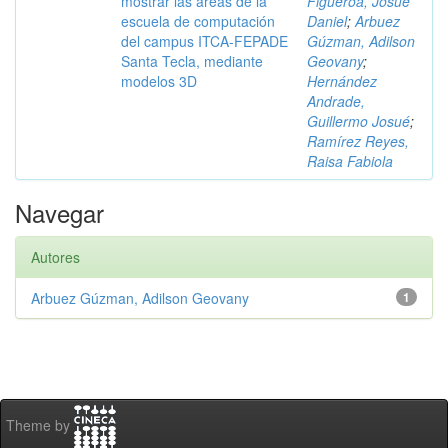
mostrar las áreas de la
Figueroa, Josué
escuela de computación
Daniel
;
Arbuez
del campus ITCA-FEPADE
Gúzman, Adilson
Santa Tecla, mediante
Geovany
;
modelos 3D
Hernández
Andrade,
Guillermo Josué
;
Ramírez Reyes,
Raisa Fabiola
Navegar
Autores
Arbuez Gúzman, Adilson Geovany
1
Theme by