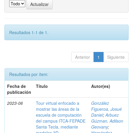
Resultados 1-1 de 1.
Anterior
1
Siguiente
Resultados por ítem:
Fecha de
Título
Autor(es)
publicación
2023-06
Tour virtual enfocado a
González
mostrar las áreas de la
Figueroa, Josué
escuela de computación
Daniel
;
Arbuez
del campus ITCA-FEPADE
Gúzman, Adilson
Santa Tecla, mediante
Geovany
;
modelos 3D
Hernández