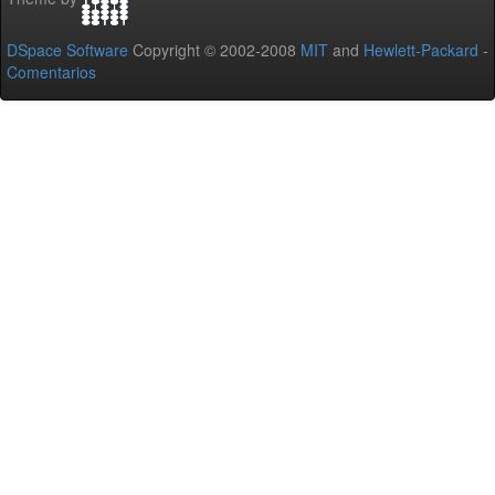
DSpace Software
Copyright © 2002-2008
MIT
and
Hewlett-Packard
-
Comentarios