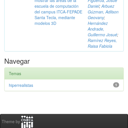
mostrar las áreas de la
Figueroa, Josué
escuela de computación
Daniel
;
Arbuez
del campus ITCA-FEPADE
Gúzman, Adilson
Santa Tecla, mediante
Geovany
;
modelos 3D
Hernández
Andrade,
Guillermo Josué
;
Ramírez Reyes,
Raisa Fabiola
Navegar
Temas
hiperrealistas
1
Theme by