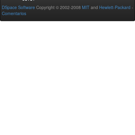
DSpace Software
Copyright © 2002-2008
MIT
and
Hewlett-Packard
-
Comentarios