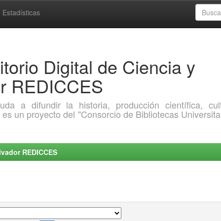
Estadísticas
torio Digital de Ciencia y
dor REDICCES
a difundir la historia, producción científica, cult
o es un proyecto del "Consorcio de Bibliotecas Universita
Salvador REDICCES