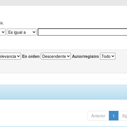
da.
En orden
Autor/registro
Anterior
1
Si