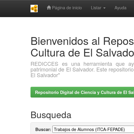
Página de inicio
Listar
Ayuda
Skip
navigation
Bienvenidos al Reposi
Cultura de El Salva
REDICCES es una herramienta que ayuda 
patrimonial de El Salvador. Este repositori
El Salvador"
Repositorio Digital de Ciencia y Cultura de El 
Busqueda
Buscar: